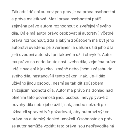
Základní dělení autorských práv je na práva osobnostní
a práva majetková. Mezi práva osobnostní patří
zejména právo autora rozhodnout o zveřejnění svého
díla. Dále má autor právo osobovat si autorství, včetně
práva rozhodnout, zda a jakým způsobem má být jeho
autorství uvedeno při zveřejnění a dalším užití jeho díla,
je-li uvedení autorství při takovém užití obvyklé. Autor
má právo na nedotknutelnost svého díla, zejména právo
udělit svolení k jakékoli změně nebo jinému zásahu do
svého díla, nestanoví-li tento zákon jinak. Je-li dílo
užíváno jinou osobou, nesmí se tak dít způsobem
snižujícím hodnotu díla. Autor má právo na dohled nad
plněním této povinnosti jinou osobou, nevyplývá-li z
povahy díla nebo jeho užití jinak, anebo nelze-li po
uživateli spravedlivě požadovat, aby autorovi výkon
práva na autorský dohled umožnil. Osobnostních práv
se autor nemůže vzdát; tato práva jsou nepřevoditelná