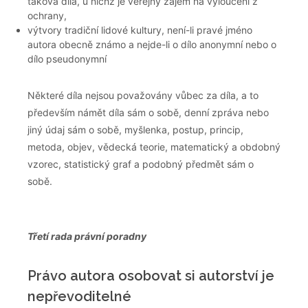
taková díla, u nichž je veřejný zájem na vyloučení z
ochrany,
výtvory tradiční lidové kultury, není-li pravé jméno
autora obecně známo a nejde-li o dílo anonymní nebo o
dílo pseudonymní
Některé díla nejsou považovány vůbec za díla, a to
především námět díla sám o sobě, denní zpráva nebo
jiný údaj sám o sobě, myšlenka, postup, princip,
metoda, objev, vědecká teorie, matematický a obdobný
vzorec, statistický graf a podobný předmět sám o
sobě.
Třetí rada právní poradny
Právo autora osobovat si autorství je
nepřevoditelné