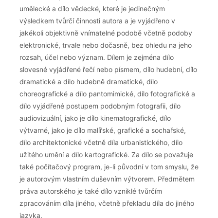
umělecké a dílo vědecké, které je jedinečným
výsledkem tvůrčí činnosti autora a je vyjádřeno v
jakékoli objektivně vnímatelné podobě včetně podoby
elektronické, trvale nebo dočasně, bez ohledu na jeho
rozsah, účel nebo význam. Dílem je zejména dílo
slovesné vyjádřené řečí nebo písmem, dílo hudební, dílo
dramatické a dílo hudebně dramatické, dílo
choreografické a dílo pantomimické, dílo fotografické a
dílo vyjádřené postupem podobným fotografii, dílo
audiovizuální, jako je dílo kinematografické, dílo
výtvarné, jako je dílo malířské, grafické a sochařské,
dílo architektonické včetně díla urbanistického, dílo
užitého umění a dílo kartografické. Za dílo se považuje
také počítačový program, je-li původní v tom smyslu, že
je autorovým vlastním duševním výtvorem. Předmětem
práva autorského je také dílo vzniklé tvůrčím
zpracováním díla jiného, včetně překladu díla do jiného
jazyka.