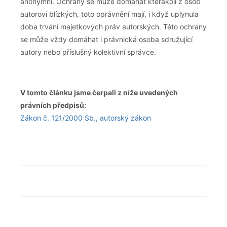
anonymní. Ochrany se může domáhat kterákoli z osob
autorovi blízkých, toto oprávnění mají, i když uplynula
doba trvání majetkových práv autorských. Této ochrany
se může vždy domáhat i právnická osoba sdružující
autory nebo příslušný kolektivní správce.
V tomto článku jsme čerpali z níže uvedených
právních předpisů:
Zákon č. 121/2000 Sb., autorský zákon