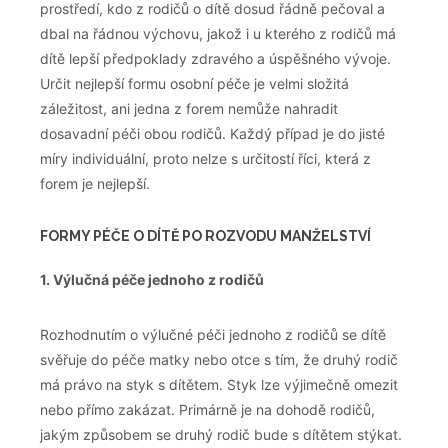
prostředí, kdo z rodičů o dítě dosud řádně pečoval a
dbal na řádnou výchovu, jakož i u kterého z rodičů má
dítě lepší předpoklady zdravého a úspěšného vývoje.
Určit nejlepší formu osobní péče je velmi složitá
záležitost, ani jedna z forem nemůže nahradit
dosavadní péči obou rodičů. Každý případ je do jisté
míry individuální, proto nelze s určitostí říci, která z
forem je nejlepší.
FORMY PÉČE O DÍTĚ PO ROZVODU MANŽELSTVÍ
1. Výlučná péče jednoho z rodičů
Rozhodnutím o výlučné péči jednoho z rodičů se dítě
svěřuje do péče matky nebo otce s tím, že druhý rodič
má právo na styk s dítětem. Styk lze výjimečně omezit
nebo přímo zakázat. Primárně je na dohodě rodičů,
jakým způsobem se druhý rodič bude s dítětem stýkat.