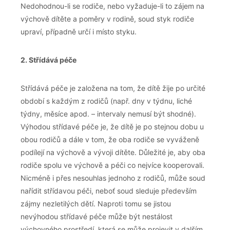
Nedohodnou-li se rodiče, nebo vyžaduje-li to zájem na
výchově dítěte a poměry v rodině, soud styk rodiče
upraví, případně určí i místo styku.
2. Střídává péče
Střídává péče je založena na tom, že dítě žije po určité
období s každým z rodičů (např. dny v týdnu, liché
týdny, měsíce apod. – intervaly nemusí být shodné).
Výhodou střídavé péče je, že dítě je po stejnou dobu u
obou rodičů a dále v tom, že oba rodiče se vyváženě
podílejí na výchově a vývoji dítěte. Důležité je, aby oba
rodiče spolu ve výchově a péči co nejvíce kooperovali.
Nicméně i přes nesouhlas jednoho z rodičů, může soud
nařídit střídavou péči, neboť soud sleduje především
zájmy nezletilých dětí. Naproti tomu se jistou
nevýhodou střídavé péče může být nestálost
výchovného prostředí, která se může projevit v dalším