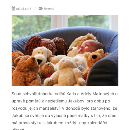
06.06.2016
Rozvod
Soud schválil dohodu rodičů Karla a Adély Malinových o
úpravě poměrů k nezletilému Jakubovi pro dobu po
rozvodu jejich manželství. V dohodě bylo stanoveno, že
Jakub se svěřuje do výlučné péče matky s tím, že otec
má právo styku s Jakubem každý lichý kalendářní
víkend.