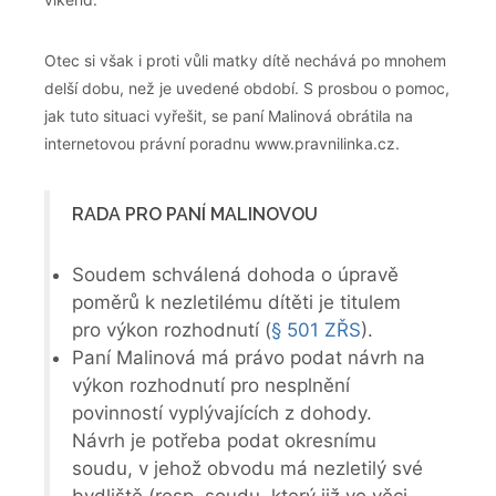
Otec si však i proti vůli matky dítě nechává po mnohem
delší dobu, než je uvedené období. S prosbou o pomoc,
jak tuto situaci vyřešit, se paní Malinová obrátila na
internetovou právní poradnu www.pravnilinka.cz.
RADA PRO PANÍ MALINOVOU
Soudem schválená dohoda o úpravě
poměrů k nezletilému dítěti je titulem
pro výkon rozhodnutí (
§ 501 ZŘS
).
Paní Malinová má právo podat návrh na
výkon rozhodnutí pro nesplnění
povinností vyplývajících z dohody.
Návrh je potřeba podat okresnímu
soudu, v jehož obvodu má nezletilý své
bydliště (resp. soudu, který již ve věci