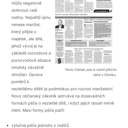
může negativně
dotknout celé
rodiny. Největší újmu
nenese manžel,
který přijde o
majetek, ale dítě,
jehož vývoj je na
základě rozvodové a
porozvodové situace
mnohdy závažně
Tento článek jste si mohli přečíst
ohrožen. Úprava
také v Deníku.
poměrů k
nezletilému dítěti je podmínkou pro rozvod manželství.
Nový občanský zákoník setrvává na dosavadních
formách péče o nezletilé dítě, i když jejich obsah mírně
mění. Mezi formy péče patří:
výlučná péče jednoho z rodičů