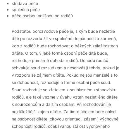
střídavá péče
společná péče
péče osobou odlišnou od rodičů
Podstatou porozvodové péče je, s kým bude nezletilé
dítě po rozvodu žít ve společné domácnosti a zároveň,
kdo z rodičů bude rozhodovat o běžných záležitostech
dítěte. O tom, v jaké formě osobní péče dítě bude,
rozhoduje primárně dohoda rodičů. Dohodu rodičů
schvaluje soud rozsudkem a neschválí jí tehdy, pokud je
v rozporu se zájmem dítěte. Pokud nejsou manželé s to
se dohodnout, rozhoduje o formě osobní péče soud.
Soud rozhoduje se zřetelem k souhlasnému stanovisku
rodičů, ale také vezme v úvahu vztah nezletilého dítěte
k sourozencům a dalším osobám. Při rozhodování je
nejdůležitější zájem dítěte. Za tímto účelem bere ohled
na osobnost dítěte, citovou orientaci, zázemí, výchovné
schopnosti rodičů, očekávanou stálost výchovného