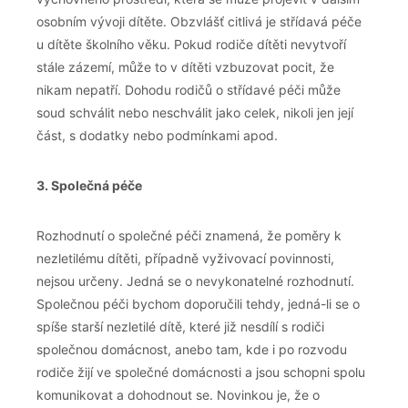
osobním vývoji dítěte. Obzvlášť citlivá je střídavá péče
u dítěte školního věku. Pokud rodiče dítěti nevytvoří
stále zázemí, může to v dítěti vzbuzovat pocit, že
nikam nepatří. Dohodu rodičů o střídavé péči může
soud schválit nebo neschválit jako celek, nikoli jen její
část, s dodatky nebo podmínkami apod.
3. Společná péče
Rozhodnutí o společné péči znamená, že poměry k
nezletilému dítěti, případně vyživovací povinnosti,
nejsou určeny. Jedná se o nevykonatelné rozhodnutí.
Společnou péči bychom doporučili tehdy, jedná-li se o
spíše starší nezletilé dítě, které již nesdílí s rodiči
společnou domácnost, anebo tam, kde i po rozvodu
rodiče žijí ve společné domácnosti a jsou schopni spolu
komunikovat a dohodnout se. Novinkou je, že o