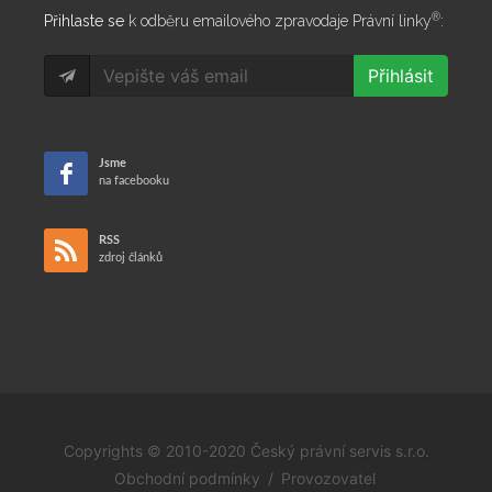
®
Přihlaste se
k odběru emailového zpravodaje Právní linky
:
Přihlásit
Jsme
na facebooku
RSS
zdroj článků
Copyrights © 2010-2020 Český právní servis s.r.o.
Obchodní podmínky
/
Provozovatel