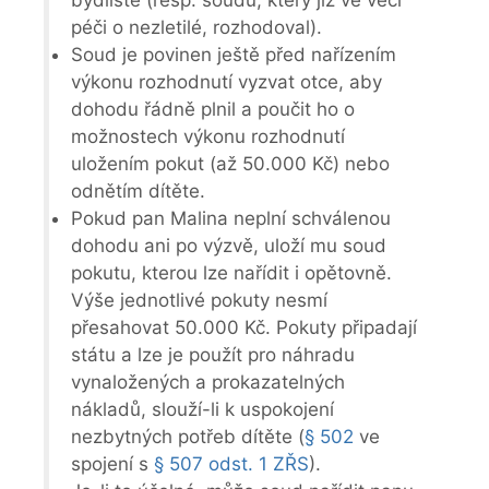
péči o nezletilé, rozhodoval).
Soud je povinen ještě před nařízením
výkonu rozhodnutí vyzvat otce, aby
dohodu řádně plnil a poučit ho o
možnostech výkonu rozhodnutí
uložením pokut (až 50.000 Kč) nebo
odnětím dítěte.
Pokud pan Malina neplní schválenou
dohodu ani po výzvě, uloží mu soud
pokutu, kterou lze nařídit i opětovně.
Výše jednotlivé pokuty nesmí
přesahovat 50.000 Kč. Pokuty připadají
státu a lze je použít pro náhradu
vynaložených a prokazatelných
nákladů, slouží-li k uspokojení
nezbytných potřeb dítěte (
§ 502
ve
spojení s
§ 507 odst. 1 ZŘS
).