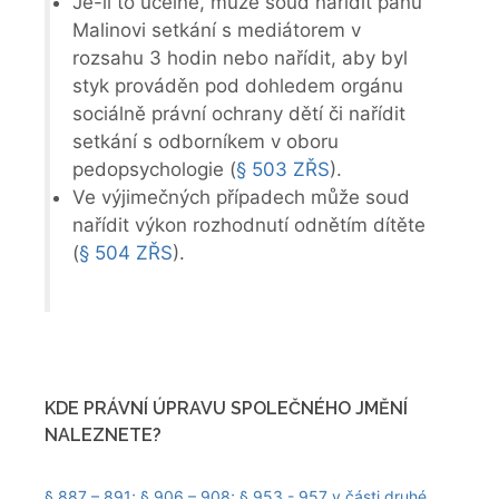
Je-li to účelné, může soud nařídit panu
Malinovi setkání s mediátorem v
rozsahu 3 hodin nebo nařídit, aby byl
styk prováděn pod dohledem orgánu
sociálně právní ochrany dětí či nařídit
setkání s odborníkem v oboru
pedopsychologie (
§ 503 ZŘS
).
Ve výjimečných případech může soud
nařídit výkon rozhodnutí odnětím dítěte
(
§ 504 ZŘS
).
KDE PRÁVNÍ ÚPRAVU SPOLEČNÉHO JMĚNÍ
NALEZNETE?
§ 887 – 891; § 906 – 908; § 953 - 957 v části druhé,