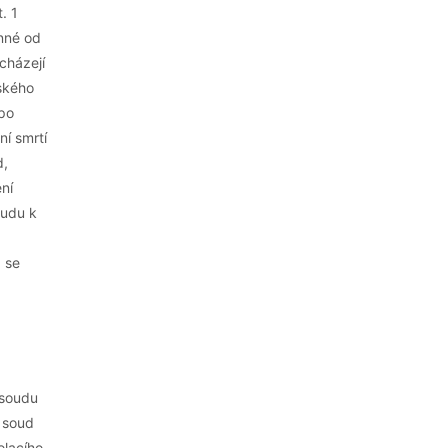
. 1
inné od
cházejí
ského
 po
ní smrtí
d,
ní
oudu k
 se
 soudu
m soud
olacího