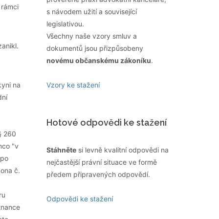
 rámci
s návodem užití a související
legislativou.
Všechny naše vzory smluv a
anikl.
dokumentů jsou přizpůsobeny
novému občanskému zákoníku
.
kyni na
Vzory ke stažení
dní
Hotové odpovědi ke stažení
§ 260
mco "v
Stáhněte
si levně kvalitní odpovědi na
 po
nejčastější právní situace ve formě
kona č.
předem připravených odpovědí.
ru
Odpovědi ke stažení
tnance