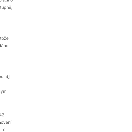
stupně,
otože
ydáno
. c)]
ěným
242
novení
eré