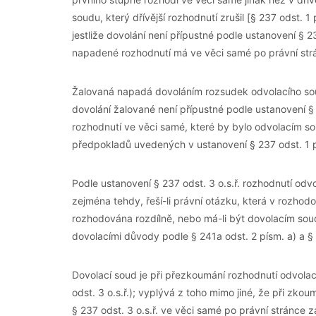
soudu, který dřívější rozhodnutí zrušil [§ 237 odst. 1
jestliže dovolání není přípustné podle ustanovení § 23
napadené rozhodnutí má ve věci samé po právní strán
Žalovaná napadá dovoláním rozsudek odvolacího sou
dovolání žalované není přípustné podle ustanovení §
rozhodnutí ve věci samé, které by bylo odvolacím so
předpokladů uvedených v ustanovení § 237 odst. 1 pís
Podle ustanovení § 237 odst. 3 o.s.ř. rozhodnutí od
zejména tehdy, řeší-li právní otázku, která v rozho
rozhodována rozdílně, nebo má-li být dovolacím so
dovolacími důvody podle § 241a odst. 2 písm. a) a § 2
Dovolací soud je při přezkoumání rozhodnutí odvola
odst. 3 o.s.ř.); vyplývá z toho mimo jiné, že při z
§ 237 odst. 3 o.s.ř. ve věci samé po právní stránce