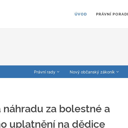
ÚVOD
PRÁVNÍ PORAD
Právní rady
Nový občanský zákoník
 náhradu za bolestné a
ho uplatnění na dědice