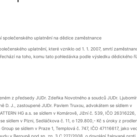
olečenského uplatnění, které vzniklo od 1. 1. 2007, smrtí zaměstnan
řechází na toho, komu tato pohledávka podle výsledku dědického ří
oženém z předsedy JUDr. Zdeňka Novotného a soudců JUDr. Ljubomír
yně D. J., zastoupené JUDr. Pavlem Truxou, advokátem se sídlem v
 PATTERN HG a.s. se sídlem v Komárově, Jižní č. 539, IČO 26316226,
sídlem v Plzni, Sedláčkova č. 11, o 129.800,- Kč s úroky z prodlen
ce Group se sídlem v Praze 1, Templová č. 747, IČO 47116617, jako ved
oudu v Berouně pod sp. zn. 3 C 227/2008, o dovolání žalované proti