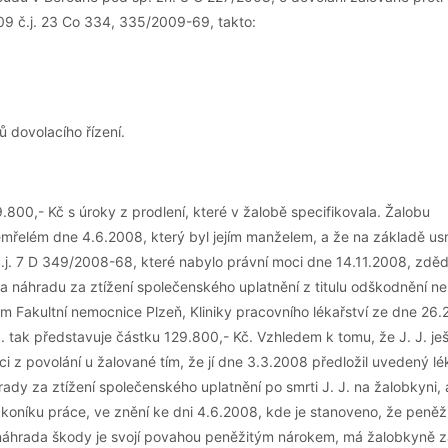
09 č.j. 23 Co 334, 335/2009-69, takto:
 dovolacího řízení.
.800,- Kč s úroky z prodlení, které v žalobě specifikovala. Žalobu
 zemřelém dne 4.6.2008, který byl jejím manželem, a že na základě us
. 7 D 349/2008-68, které nabylo právní moci dne 14.11.2008, zděd
 náhradu za ztížení společenského uplatnění z titulu odškodnění n
 Fakultní nemocnice Plzeň, Kliniky pracovního lékařství ze dne 26.
 tak představuje částku 129.800,- Kč. Vzhledem k tomu, že J. J. je
i z povolání u žalované tím, že jí dne 3.3.2008 předložil uvedený l
ady za ztížení společenského uplatnění po smrti J. J. na žalobkyni, 
ákoníku práce, ve znění ke dni 4.6.2008, kde je stanoveno, že peněž
"náhrada škody je svojí povahou peněžitým nárokem, má žalobkyně z