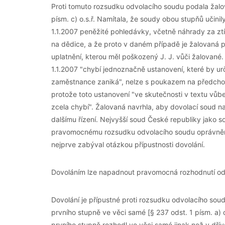
Proti tomuto rozsudku odvolacího soudu podala žalov
písm. c) o.s.ř. Namítala, že soudy obou stupňů učini
1.1.2007 peněžité pohledávky, včetně náhrady za ztí
na dědice, a že proto v daném případě je žalovaná 
uplatnění, kterou měl poškozený J. J. vůči žalované
1.1.2007 "chybí jednoznačně ustanovení, které by urč
zaměstnance zaniká", nelze s poukazem na předchozí 
protože toto ustanovení "ve skutečnosti v textu vůb
zcela chybí". Žalovaná navrhla, aby dovolací soud n
dalšímu řízení. Nejvyšší soud České republiky jako so
pravomocnému rozsudku odvolacího soudu oprávněnou 
nejprve zabýval otázkou přípustnosti dovolání.
Dovoláním lze napadnout pravomocná rozhodnutí odvol
Dovolání je přípustné proti rozsudku odvolacího sou
prvního stupně ve věci samé [§ 237 odst. 1 písm. a) 
prvního stupně rozhodl ve věci samé jinak než v dří