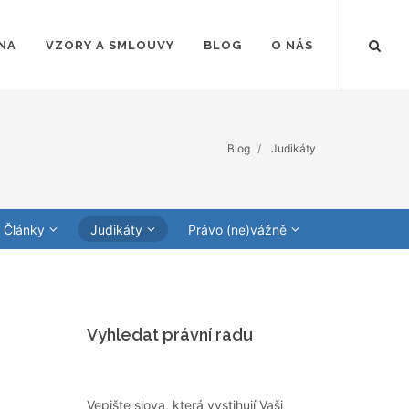
NA
VZORY A SMLOUVY
BLOG
O NÁS
Blog
Judikáty
Články
Judikáty
Právo (ne)vážně
Vyhledat právní radu
Vepište slova, která vystihují Vaši