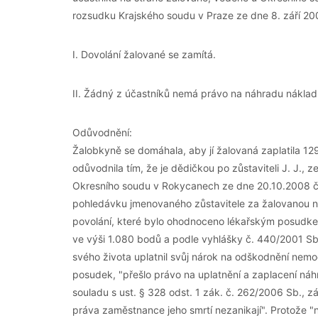
rozsudku Krajského soudu v Praze ze dne 8. září 20
I. Dovolání žalované se zamítá.
II. Žádný z účastníků nemá právo na náhradu nákladů
Odůvodnění:
Žalobkyně se domáhala, aby jí žalovaná zaplatila 129
odůvodnila tím, že je dědičkou po zůstaviteli J. J.,
Okresního soudu v Rokycanech ze dne 20.10.2008 č.j
pohledávku jmenovaného zůstavitele za žalovanou na
povolání, které bylo ohodnoceno lékařským posudkem
ve výši 1.080 bodů a podle vyhlášky č. 440/2001 Sb.
svého života uplatnil svůj nárok na odškodnění nemoc
posudek, "přešlo právo na uplatnění a zaplacení náhr
souladu s ust. § 328 odst. 1 zák. č. 262/2006 Sb., z
práva zaměstnance jeho smrtí nezanikají". Protože 