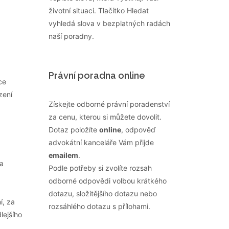
životní situaci. Tlačítko Hledat
vyhledá slova v bezplatných radách
naší poradny.
Právní poradna online
ce
zení
Získejte odborné právní poradenství
za cenu, kterou si můžete dovolit.
Dotaz položíte
online
, odpověď
advokátní kanceláře Vám přijde
emailem
.
a
Podle potřeby si zvolíte rozsah
odborné odpovědi volbou krátkého
dotazu, složitějšího dotazu nebo
í, za
rozsáhlého dotazu s přílohami.
lejšího