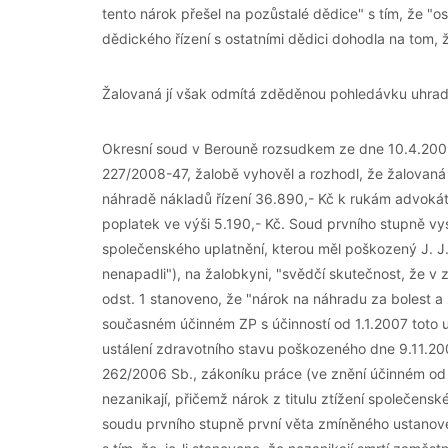
tento nárok přešel na pozůstalé dědice" s tím, že "o
dědického řízení s ostatními dědici dohodla na tom, 
Žalovaná jí však odmítá zděděnou pohledávku uhradi
Okresní soud v Berouně rozsudkem ze dne 10.4.2009 
227/2008-47, žalobě vyhověl a rozhodl, že žalovaná a
náhradě nákladů řízení 36.890,- Kč k rukám advokát
poplatek ve výši 5.190,- Kč. Soud prvního stupně vy
společenského uplatnění, kterou měl poškozený J. J. v
nenapadli"), na žalobkyni, "svědčí skutečnost, že v
odst. 1 stanoveno, že "nárok na náhradu za bolest a
současném účinném ZP s účinností od 1.1.2007 toto 
ustálení zdravotního stavu poškozeného dne 9.11.200
262/2006 Sb., zákoníku práce (ve znění účinném od 1
nezanikají, přičemž nárok z titulu ztížení společens
soudu prvního stupně první věta zmíněného ustanove