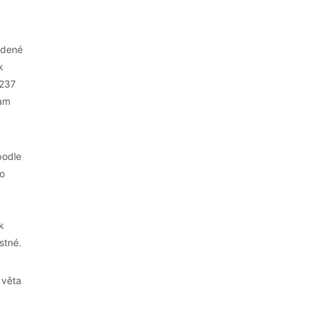
padené
k
 237
nam
podle
ho
k
stné.
 věta