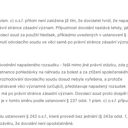
ísm. c) o.s.ř. přitom není založena již tím, že dovolatel tvrdí, že na
vní stránce zásadní význam. Přípustnost dovolání nastává tehdy, ja
volací soud za použití hledisek, příkladmo uvedených v ustanovení §
odnutí odvolacího soudu ve věci samé po právní stránce zásadní výz
ůvodnění napadeného rozsudku - řešil mimo jiné právní otázku, zda 
městnance pohledávky na náhradu za bolest a za ztížení společenské
v rozhodování dovolacího soudu dosud nebyla vyřešena, a protože
ednávané věci významné (určující), představuje napadený rozsudek
é má po právní stránce zásadní význam. Dovolací soud proto dospěl 
je v tomto směru podle ustanovení § 237 odst. 1 písm. c) o.s.ř. přípu
ustanovení § 242 o.s.ř., které provedl bez jednání (§ 243a odst. 1,
k závěru, že dovolání není opodstatněné.