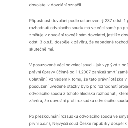
dovolatel v dovolání označil.
Přípustnost dovolání podle ustanovení § 237 odst. 1 p
rozhodnutí odvolacího soudu má ve věci samé po prá
zmiňuje v dovolání rovněž sám dovolatel, jestliže do
odst. 3 o.s.ř., dospěje k závěru, že napadené rozh
skutečně má.
V posuzované věci odvolací soud - jak vyplývá z od
právní úpravy účinné od 1.1.2007 zanikají smrtí za
uplatnění. Vzhledem k tomu, že tato právní otázka 
posouzení uvedené otázky bylo pro rozhodnutí proj
odvolacího soudu z tohoto hlediska rozhodnutí, kter
závěru, že dovolání proti rozsudku odvolacího soudu 
Po přezkoumání rozsudku odvolacího soudu ve smyslu 
první o.s.ř.), Nejvyšší soud České republiky dospěl 