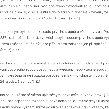
 písm. b) o.s.ř.], nebo jimiž bylo potvrzeno rozhodnutí soudu prvního 
7 odst.1 písm. b) o.s.ř. a jestliže dovolací soud dospěje k závěru, že
ce zásadní význam [§ 237 odst. 1 písm. c) o.s.ř.].
du, kterým byl rozsudek soudu prvního stupně o věci potvrzen. Pr
 237 odst.1 písm. b) o.s.ř. (ve věci nebylo soudem prvního stupně v
udem zrušeno), může být jeho přípustnost založena jen při splnění
m. c) o.s.ř..
volacího soudu má po právní stránce zásadní význam [odstavec 1 písm
dování dovolacího soudu dosud nebyla vyřešena nebo která je soudy
udem vyřešená právní otázka posouzena jinak; k okolnostem uplatn
41a odst. 3 se nepřihlíží.
cího soudu zásadně vázán uplatněnými dovolacími důvody (srov. § 
koumání, zda napadené rozhodnutí odvolacího soudu má ve smyslu usta
 zásadní právní význam, může posuzovat jen takové právní otázky, kt