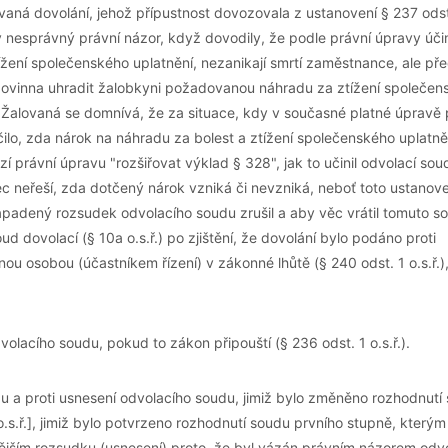
aná dovolání, jehož přípustnost dovozovala z ustanovení § 237 odst
ly nesprávný právní názor, když dovodily, že podle právní úpravy úč
žení společenského uplatnění, nezanikají smrtí zaměstnance, ale pře
povinna uhradit žalobkyni požadovanou náhradu za ztížení společen
. Žalovaná se domnívá, že za situace, kdy v současné platné úpravě
ilo, zda nárok na náhradu za bolest a ztížení společenského uplatně
právní úpravu "rozšiřovat výklad § 328", jak to učinil odvolací sou
ec neřeší, zda dotčený nárok vzniká či nevzniká, neboť toto ustanove
apadený rozsudek odvolacího soudu zrušil a aby věc vrátil tomuto s
ud dovolací (§ 10a o.s.ř.) po zjištění, že dovolání bylo podáno proti
osobou (účastníkem řízení) v zákonné lhůtě (§ 240 odst. 1 o.s.ř.),
acího soudu, pokud to zákon připouští (§ 236 odst. 1 o.s.ř.).
du a proti usnesení odvolacího soudu, jimiž bylo změněno rozhodnutí
o.s.ř.], jimiž bylo potvrzeno rozhodnutí soudu prvního stupně, který
vějším rozsudku (usnesení) proto, že byl vázán právním názorem odv