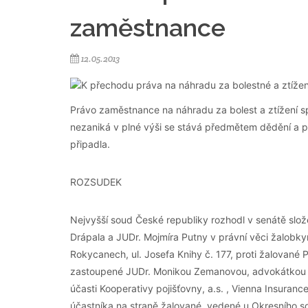
zaměstnance
12.05.2013
Právo zaměstnance na náhradu za bolest a ztížení sp
nezaniká v plné výši se stává předmětem dědění a p
připadla.
ROZSUDEK
Nejvyšší soud České republiky rozhodl v senátě sl
Drápala a JUDr. Mojmíra Putny v právní věci žalobk
Rokycanech, ul. Josefa Knihy č. 177, proti žalované
zastoupené JUDr. Monikou Zemanovou, advokátkou se 
účasti Kooperativy pojišťovny, a.s. , Vienna Insuran
účastníka na straně žalované, vedené u Okresního s