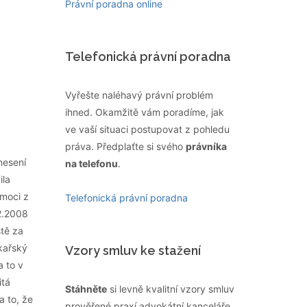
Právní poradna online
Telefonická právní poradna
Vyřešte naléhavý právní problém
ihned. Okamžitě vám poradíme, jak
ve vaší situaci postupovat z pohledu
práva. Předplaťte si svého
právníka
nesení
na telefonu
.
ila
emoci z
Telefonická právní poradna
2.2008
ště za
ékařský
Vzory smluv ke stažení
a to v
itá
Stáhněte
si levně kvalitní vzory smluv
a to, že
prověřené praxí advokátní kanceláře,