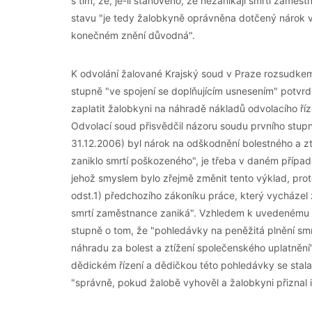
s tím, že, je-li stanoveno, že nezanikají smrtí zaměst
stavu "je tedy žalobkyně oprávněna dotčený nárok vy
konečném znění důvodná".
K odvolání žalované Krajský soud v Praze rozsudke
stupně "ve spojení se doplňujícím usnesením" potvrdi
zaplatit žalobkyni na náhradě nákladů odvolacího ří
Odvolací soud přisvědčil názoru soudu prvního stupně
31.12.2006) byl nárok na odškodnění bolestného a z
zaniklo smrtí poškozeného", je třeba v daném přípa
jehož smyslem bylo zřejmě změnit tento výklad, prot
odst.1) předchozího zákoníku práce, který vycházel 
smrtí zaměstnance zaniká". Vzhledem k uvedenému s
stupně o tom, že "pohledávky na peněžitá plnění smr
náhradu za bolest a ztížení společenského uplatnění
dědickém řízení a dědičkou této pohledávky se stal
"správně, pokud žalobě vyhověl a žalobkyni přiznal i