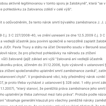
sobou aktivně legitimovanou v tomto sporu je žalobkyně", která "se v
že pohledávku za žalovanou zdědí v celé výši".
t s odůvodněním, že tento nárok smrtí bývalého zaměstnance J. J. z
č.j. 3 C 227/2008-40, ve znění usnesení ze dne 12.5.2009 č.j. 3 C
 vedlejší účastník jsou povinni společně a nerozdílně zaplatit žalob
a JUDr. Pavla Truxy a státu na účet Okresního soudu v Berouně sou
slovil názor, že pro přechod pohledávky na náhradu za ztížení
ůči žalované (jejíž základ ani výši "žalovaná ani vedlejší účastník
 zákoníku práce, účinném do 31.12.2006, bylo výslovně v ustanovení 
 za ztížení společenského uplatnění smrtí zaměstnance zaniká", zatí
ustanovení chybí". V projednávané věci, kdy předmětný nárok vznikl
7, je proto třeba vycházet z ustanovení § 328 odst. 1 věty první zá
.1.2007), "který stanoví, že peněžitá práva zaměstnance jeho smrtí
kého uplatnění je třeba zahrnout mezi tato práva". Protože podle názo
ní "obsahuje generální klauzuli pro všechny peněžité nároky zaměs