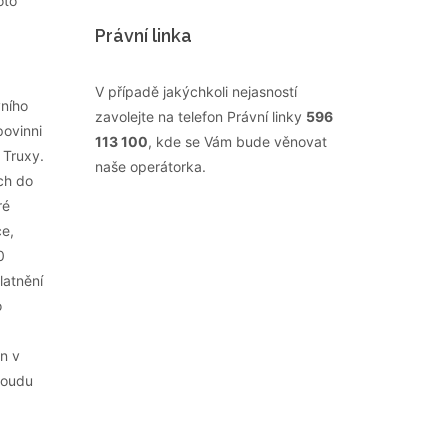
oto
Právní linka
V případě jakýchkoli nejasností
ního
zavolejte na telefon Právní linky
596
povinni
113 100
, kde se Vám bude věnovat
 Truxy.
naše operátorka.
ých do
ré
ce,
0
latnění
o
n v
soudu