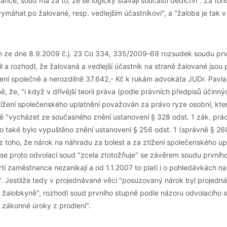
nance, soud má za to, že se logicky stávají součástí dědictví". Za toh
máhat po žalované, resp. vedlejším účastníkovi", a "žaloba je tak v
m ze dne 8.9.2009 č.j. 23 Co 334, 335/2009-69 rozsudek soudu prv
l a rozhodl, že žalovaná a vedlejší účastník na straně žalované jsou 
zení společně a nerozdílně 37.642,- Kč k rukám advokáta JUDr. Pavla
, že, "i když v dřívější teorii práva (podle právních předpisů účinn
tížení společenského uplatnění považován za právo ryze osobní, kte
dě "vycházet ze současného znění ustanovení § 328 odst. 1 zák. prá
o také bylo vypuštěno znění ustanovení § 256 odst. 1 (správně § 26
z toho, že nárok na náhradu za bolest a za ztížení společenského up
e proto odvolací soud "zcela ztotožňuje" se závěrem soudu prvníh
tí zaměstnance nezanikají a od 1.1.2007 to platí i o pohledávkách na
". Jestliže tedy v projednávané věci "posuzovaný nárok byl projedná
a žalobkyně", rozhodl soud prvního stupně podle názoru odvolacího 
 zákonné úroky z prodlení".