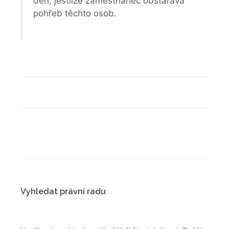
den, jestliže zaměstnanec obstarává
pohřeb těchto osob.
Vyhledat právní radu