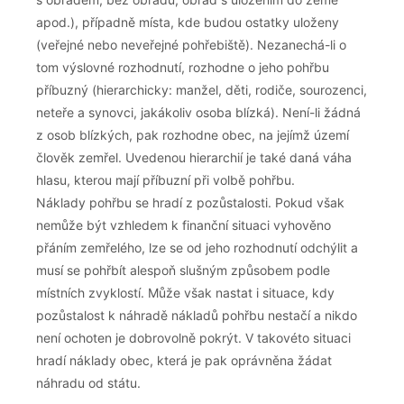
apod.), případně místa, kde budou ostatky uloženy
(veřejné nebo neveřejné pohřebiště). Nezanechá-li o
tom výslovné rozhodnutí, rozhodne o jeho pohřbu
příbuzný (hierarchicky: manžel, děti, rodiče, sourozenci,
neteře a synovci, jakákoliv osoba blízká). Není-li žádná
z osob blízkých, pak rozhodne obec, na jejímž území
člověk zemřel. Uvedenou hierarchií je také daná váha
hlasu, kterou mají příbuzní při volbě pohřbu.
Náklady pohřbu se hradí z pozůstalosti. Pokud však
nemůže být vzhledem k finanční situaci vyhověno
přáním zemřelého, lze se od jeho rozhodnutí odchýlit a
musí se pohřbít alespoň slušným způsobem podle
místních zvyklostí. Může však nastat i situace, kdy
pozůstalost k náhradě nákladů pohřbu nestačí a nikdo
není ochoten je dobrovolně pokrýt. V takovéto situaci
hradí náklady obec, která je pak oprávněna žádat
náhradu od státu.