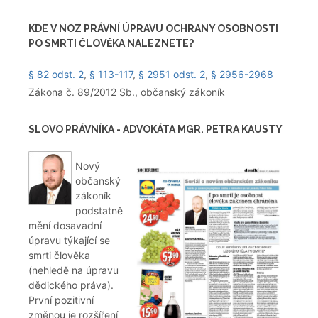
KDE V NOZ PRÁVNÍ ÚPRAVU OCHRANY OSOBNOSTI
PO SMRTI ČLOVĚKA NALEZNETE?
§ 82 odst. 2
,
§ 113-117
,
§ 2951 odst. 2
,
§ 2956-2968
Zákona č. 89/2012 Sb., občanský zákoník
SLOVO PRÁVNÍKA - ADVOKÁTA MGR. PETRA KAUSTY
Nový
občanský
zákoník
podstatně
mění dosavadní
úpravu týkající se
smrti člověka
(nehledě na úpravu
dědického práva).
První pozitivní
změnou je rozšíření