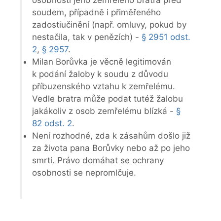
soudem, případně i přiměřeného
zadostiučinění (např. omluvy, pokud by
nestačila, tak v penězích) -
§ 2951 odst.
2
,
§ 2957
.
Milan Borůvka je věcně legitimován
k podání žaloby k soudu z důvodu
příbuzenského vztahu k zemřelému.
Vedle bratra může podat tutéž žalobu
jakákoliv z osob zemřelému blízká -
§
82 odst. 2
.
Není rozhodné, zda k zásahům došlo již
za života pana Borůvky nebo až po jeho
smrti. Právo domáhat se ochrany
osobnosti se nepromlčuje.