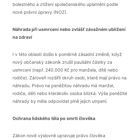
bolestného a ztížení společenského uplatnění podle
nové právní úpravy (NOZ).
Náhrada při usmrcení nebo zvlášť závažném ublížení
na zdraví
I v této oblasti došlo k poměrně zásadní změně, když
nový občanský zákoník zrušil paušální částky za
usmrcení (např. 240.000 Kč pro manžela, dítě nebo
rodiče). Zároveň rozšířil okruh osob, které mají právo na
náhradu. Právo na peněžitou náhradu má manžel,
rodiče, děti nebo kterákoliv osoba blízká. Výše peněžité
náhrady by měla odpovídat plně jejich utrpení.
Ochrana lidského těla po smrti člověka
Zákon nově výslovně upravuje právo člověka