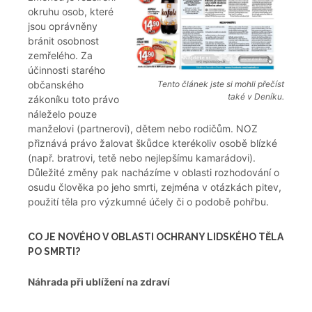
okruhu osob, které
jsou oprávněny
bránit osobnost
zemřelého. Za
účinnosti starého
občanského
Tento článek jste si mohli přečíst
také v Deníku.
zákoníku toto právo
náleželo pouze
manželovi (partnerovi), dětem nebo rodičům. NOZ
přiznává právo žalovat škůdce kterékoliv osobě blízké
(např. bratrovi, tetě nebo nejlepšímu kamarádovi).
Důležité změny pak nacházíme v oblasti rozhodování o
osudu člověka po jeho smrti, zejména v otázkách pitev,
použití těla pro výzkumné účely či o podobě pohřbu.
CO JE NOVÉHO V OBLASTI OCHRANY LIDSKÉHO TĚLA
PO SMRTI?
Náhrada při ublížení na zdraví