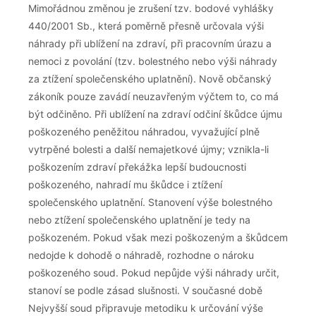
Mimořádnou změnou je zrušení tzv. bodové vyhlášky
440/2001 Sb., která poměrně přesně určovala výši
náhrady při ublížení na zdraví, při pracovním úrazu a
nemoci z povolání (tzv. bolestného nebo výši náhrady
za ztížení společenského uplatnění). Nově občanský
zákoník pouze zavádí neuzavřeným výčtem to, co má
být odčiněno. Při ublížení na zdraví odčiní škůdce újmu
poškozeného peněžitou náhradou, vyvažující plně
vytrpěné bolesti a další nemajetkové újmy; vznikla-li
poškozením zdraví překážka lepší budoucnosti
poškozeného, nahradí mu škůdce i ztížení
společenského uplatnění. Stanovení výše bolestného
nebo ztížení společenského uplatnění je tedy na
poškozeném. Pokud však mezi poškozeným a škůdcem
nedojde k dohodě o náhradě, rozhodne o nároku
poškozeného soud. Pokud nepůjde výši náhrady určit,
stanoví se podle zásad slušnosti. V současné době
Nejvyšší soud připravuje metodiku k určování výše