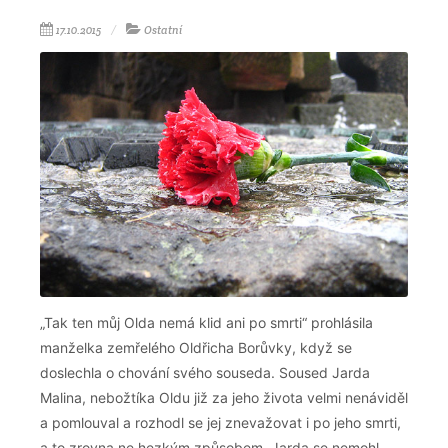
17.10.2015
Ostatní
„Tak ten můj Olda nemá klid ani po smrti“ prohlásila
manželka zemřelého Oldřicha Borůvky, když se
doslechla o chování svého souseda. Soused Jarda
Malina, nebožtíka Oldu již za jeho života velmi nenáviděl
a pomlouval a rozhodl se jej znevažovat i po jeho smrti,
a to zrovna ne hezkým způsobem. Jarda se nemohl