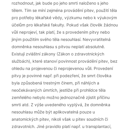
rozhodnout, jak bude po jeho smrti naloženo s jeho
tělem. Tím se míní zejména provádění pitev, použití těla
pro potřeby lékařské vědy, výzkumu nebo k výukovým
účelům pro lékařské fakulty. Pokud však člověk žádnou
vůli neprojeví, tak platí, že s provedením pitvy nebo
jiným použitím svého těla nesouhlasí. Nevyvratitelná
domněnka nesouhlasu s pitvou neplatí absolutně.
Existují zvláštní zákony (Zákon o zdravotnických
službách), které stanoví povinnost provádění pitev, bez
ohledu na projevenou či neprojevenou vůli. Provedení
pitvy je povinné např. při podezření, že smrt člověka
byla způsobená trestným činem, při náhlých a
neočekávaných úmrtích, jestliže při prohlídce těla
zemřelého nebylo možno jednoznačně zjistit příčinu
smrti atd. Z výše uvedeného vyplývá, že domněnka
nesouhlasu může být aplikovatelná pouze u
anatomických pitev, nikoli však u pitev soudních či
zdravotních. Jiné pravidlo platí např. u transplantací,