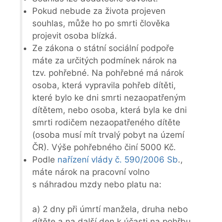
Pokud nebude za života projeven
souhlas, může ho po smrti člověka
projevit osoba blízká.
Ze zákona o státní sociální podpoře
máte za určitých podmínek nárok na
tzv. pohřebné. Na pohřebné má nárok
osoba, která vypravila pohřeb dítěti,
které bylo ke dni smrti nezaopatřeným
dítětem, nebo osoba, která byla ke dni
smrti rodičem nezaopatřeného dítěte
(osoba musí mít trvalý pobyt na území
ČR). Výše pohřebného činí 5000 Kč.
Podle
nařízení vlády č. 590/2006 Sb
.,
máte nárok na pracovní volno
s náhradou mzdy nebo platu na:
a) 2 dny při úmrtí manžela, druha nebo
dítěte a na další den k účasti na pohřbu