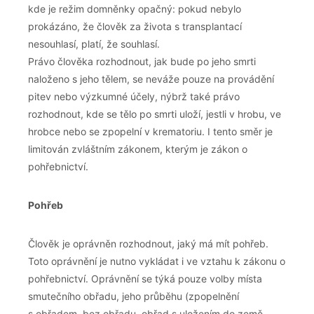
kde je režim domněnky opačný: pokud nebylo
prokázáno, že člověk za života s transplantací
nesouhlasí, platí, že souhlasí.
Právo člověka rozhodnout, jak bude po jeho smrti
naloženo s jeho tělem, se neváže pouze na provádění
pitev nebo výzkumné účely, nýbrž také právo
rozhodnout, kde se tělo po smrti uloží, jestli v hrobu, ve
hrobce nebo se zpopelní v krematoriu. I tento směr je
limitován zvláštním zákonem, kterým je zákon o
pohřebnictví.
Pohřeb
Člověk je oprávněn rozhodnout, jaký má mít pohřeb.
Toto oprávnění je nutno vykládat i ve vztahu k zákonu o
pohřebnictví. Oprávnění se týká pouze volby místa
smutečního obřadu, jeho průběhu (zpopelnění
s obřadem, bez obřadu, obřad s uložením do země