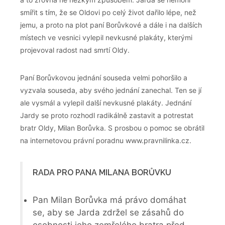
smířit s tím, že se Oldovi po celý život dařilo lépe, než
jemu, a proto na plot paní Borůvkové a dále i na dalších
místech ve vesnici vylepil nevkusné plakáty, kterými
projevoval radost nad smrtí Oldy.
Paní Borůvkovou jednání souseda velmi pohoršilo a
vyzvala souseda, aby svého jednání zanechal. Ten se jí
ale vysmál a vylepil další nevkusné plakáty. Jednání
Jardy se proto rozhodl radikálně zastavit a potrestat
bratr Oldy, Milan Borůvka. S prosbou o pomoc se obrátil
na internetovou právní poradnu www.pravnilinka.cz.
RADA PRO PANA MILANA BORŮVKU
Pan Milan Borůvka má právo domáhat
se, aby se Jarda zdržel se zásahů do
osobnosti jeho zemřelého bratra před