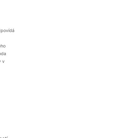
dpovídá
eho
oda
y v