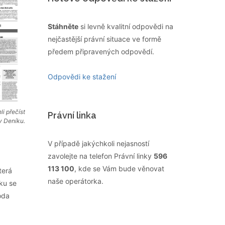
Stáhněte
si levně kvalitní odpovědi na
nejčastější právní situace ve formě
předem připravených odpovědí.
Odpovědi ke stažení
li přečíst
Právní linka
v Deníku.
V případě jakýchkoli nejasností
zavolejte na telefon Právní linky
596
113 100
, kde se Vám bude věnovat
terá
naše operátorka.
ku se
oda