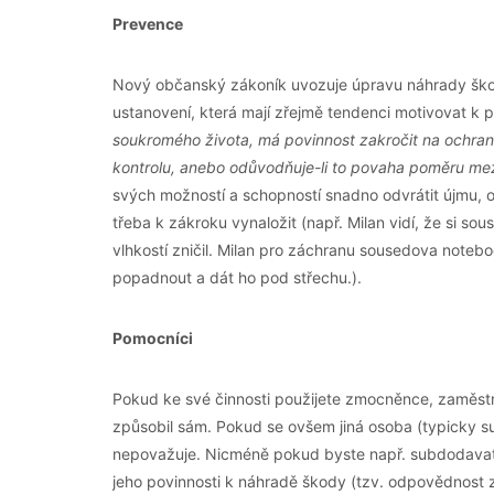
Prevence
Nový občanský zákoník uvozuje úpravu náhrady škod
ustanovení, která mají zřejmě tendenci motivovat k
soukromého života, má povinnost zakročit na ochran
kontrolu, anebo odůvodňuje-li to povaha poměru mez
svých možností a schopností snadno odvrátit újmu, o 
třeba k zákroku vynaložit (např. Milan vidí, že si s
vlhkostí zničil. Milan pro záchranu sousedova noteb
popadnout a dát ho pod střechu.).
Pomocníci
Pokud ke své činnosti použijete zmocněnce, zaměstn
způsobil sám. Pokud se ovšem jiná osoba (typicky s
nepovažuje. Nicméně pokud byste např. subdodavatele
jeho povinnosti k náhradě škody (tzv. odpovědnost 