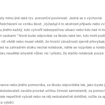
y mimo jiné také tzv. prevenční povinnosti. Jedná se o výchovná
 předcházení ve vzniku škod:
„Vyžadují-li to okolnosti případu nebo zv
u jiného každý, kdo vytvořil nebezpečnou situaci nebo kdo nad ní m
i osobami.“
Nově bude odpovídat za škodu také ten, kdo mohl podl
níž věděl nebo musel vědět, že hrozící závažností zjevně převyšuje,
oused na zahradním stolku nechal notebook, náhle se rozpršelo a note
ooku neudělal úmyslně vůbec nic i přesto, že stačilo notebook pouze
ance nebo jiného pomocníka, za škodu odpovídáte tak, jako byste j
ubdodavatel) zaváže provést určitou činnost samostatně, za pomocn
 nepečlivě vybrali nebo na něj nedostatečně dohlíželi, ručíte za s
za výběr).