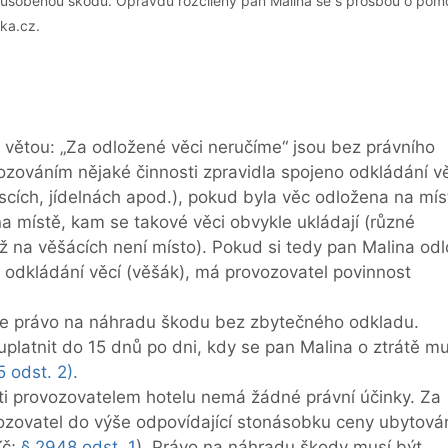
způsobenou škodu. Opravdu rozčílený pan Malina se s prosbou o pom
nka.cz.
větou: „Za odložené věci neručíme“ jsou bez právního
ozováním nějaké činnosti zpravidla spojeno odkládání v
iscích, jídelnách apod.), pokud byla věc odložena na mís
 místě, kam se takové věci obvykle ukládají (různé
už na věšácích není místo). Pokud si tedy pan Malina odl
 odkládání věcí (věšák), má provozovatel povinnost
ele právo na náhradu škodu bez zbytečného odkladu.
platnit do 15 dnů po dni, kdy se pan Malina o ztrátě m
 odst. 2).
i provozovatelem hotelu nemá žádné právní účinky. Za
ozovatel do výše odpovídající stonásobku ceny ubytová
Kč;
§ 2948 odst. 1
). Právo na náhradu škody musí být