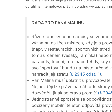
jednostranně zprošťuje jakékoliv odpovědnosti za 
obrátil na internetovou právní poradnu www.pravnili
RADA PRO PANA MALINU
Různé tabulky nebo nadpisy se známou 
významu na těch místech, kdy je s prov
(např. v restauracích, sportovních střed
tomu určeném (věšáky, ramínka) nebo na
parapety, topení, a to např. tehdy, kdy 
svojí sportovní bundu na místo určené k
nahradit její ztrátu
(§ 2945 odst. 1)
.
Pan Malina musí uplatnit u provozovat
Nejpozději lze právo na náhradu škody u
dozvědět, jinak se právo promlčí
(§ 2945
Jednostranné zproštění se odpovědnost
odcizený mobilní telefon odpovídá prov
za jeden den (tedy až do výše 35.000 