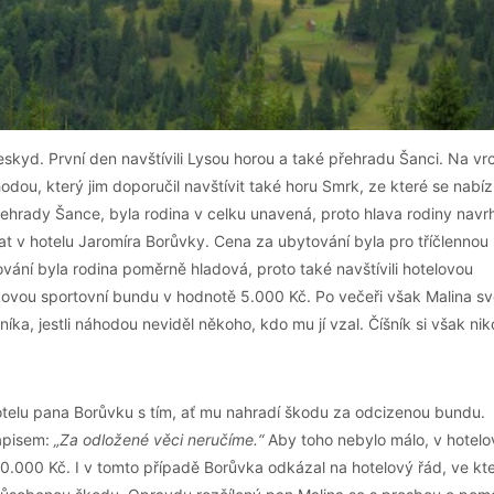
skyd. První den navštívili Lysou horou a také přehradu Šanci. Na vr
dou, který jim doporučil navštívit také horu Smrk, ze které se nabíz
ehrady Šance, byla rodina v celku unavená, proto hlava rodiny navr
t v hotelu Jaromíra Borůvky. Cena za ubytování byla pro tříčlennou 
ání byla rodina poměrně hladová, proto také navštívili hotelovou
čkovou sportovní bundu v hodnotě 5.000 Kč. Po večeři však Malina svo
níka, jestli náhodou neviděl někoho, kdo mu jí vzal. Číšník si však ni
hotelu pana Borůvku s tím, ať mu nahradí škodu za odcizenou bundu.
nápisem:
„Za odložené věci neručíme.“
Aby toho nebylo málo, v hotel
 10.000 Kč. I v tomto případě Borůvka odkázal na hotelový řád, ve kt