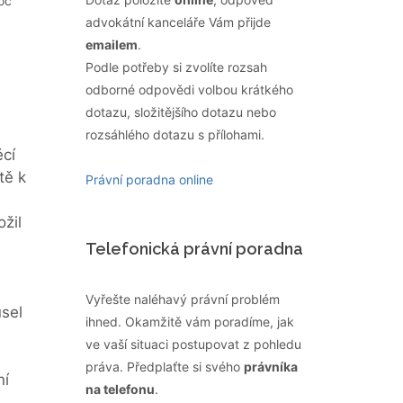
oc
advokátní kanceláře Vám přijde
emailem
.
Podle potřeby si zvolíte rozsah
odborné odpovědi volbou krátkého
dotazu, složitějšího dotazu nebo
rozsáhlého dotazu s přílohami.
ěcí
tě k
Právní poradna online
ožil
Telefonická právní poradna
Vyřešte naléhavý právní problém
usel
ihned. Okamžitě vám poradíme, jak
ve vaší situaci postupovat z pohledu
práva. Předplaťte si svého
právníka
ní
na telefonu
.