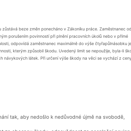
du zůstává beze změn ponecháno v Zákoníku práce. Zaměstnanec o
ným porušením povinností při plnění pracovních úkolů nebo v přímé
balosti, odpovídá zaměstnanec maximálně do výše čtyřapůlnásobku j
sti, kterým způsobil škodu. Uvedený limit se nepoužije, byla-li šk
ch návykových látek. Při určení výše škody na věci se vychází z cen
onání tak, aby nedošlo k nedůvodné újmě na svobodě,