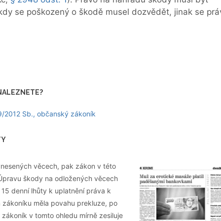
 kdy se poškozený o škodě musel dozvědět, jinak se prá
 NALEZNETE?
 89/2012 Sb., občanský zákoník
TY
vnesených věcech, pak zákon v této
. Úpravu škody na odložených věcech
15 denní lhůty k uplatnění práva k
 zákoníku měla povahu prekluze, po
zákoník v tomto ohledu mírně zesiluje