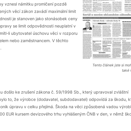
by vznesl námitku promlčení pozdě
ených věcí zákon zavádí maximální limit
dnosti je stanoven jako stonásobek ceny
úpravy se limit odpovědnosti neuplatní v
ítl-li ubytovatel úschovu věci v rozporu
telem nebo zaměstnancem. V těchto
.
Tento článek jste si moh
také 
u došlo ke zrušení zákona č. 59/1998 Sb., který upravoval zvláštní
bylo to, že výrobce (dodavatel, subdodavatel) odpovídá za škodu, k
ník úpravu v celku přejímá. Škoda na věci způsobená vadou výrob
z 500 EUR kursem devizového trhu vyhlášeným ČNB v den, v němž šk