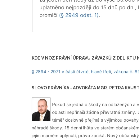
uplatněno nejpozději do 15 dnů po dni,
promlčí
(§ 2949 odst. 1)
.
KDE V NOZ PRÁVNÍ ÚPRAVU ZÁVAZKŮ Z DELIKTU
§ 2894 - 2971 v části čtvrté, hlavě třetí, zákona č.
SLOVO PRÁVNÍKA - ADVOKÁTA MGR. PETRA KAUS
Pokud se jedná o škody na odložených a 
oblasti nepřináší žádné převratné změny
téměř doslovně přejímá s výjimkou povahy 
náhradě škody. 15 denní lhůta ve starém občanském
jejím marném uplynutí, právo zaniká. Nový občanský 