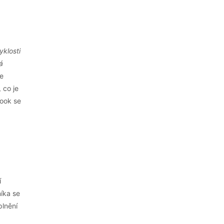
yklosti
á
e
 co je
book se
í
íka se
plnění