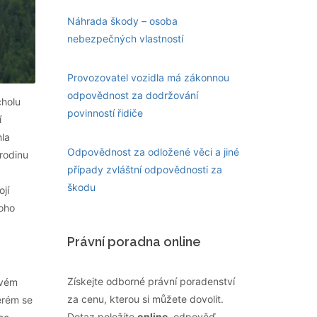
Náhrada škody – osoba
nebezpečných vlastností
Provozovatel vozidla má zákonnou
odpovědnost za dodržování
cholu
povinností řidiče
í
hla
Odpovědnost za odložené věci a jiné
rodinu
případy zvláštní odpovědnosti za
škodu
jí
koho
Právní poradna online
Získejte odborné právní poradenství
ovém
za cenu, kterou si můžete dovolit.
erém se
Dotaz položíte
online
, odpověď