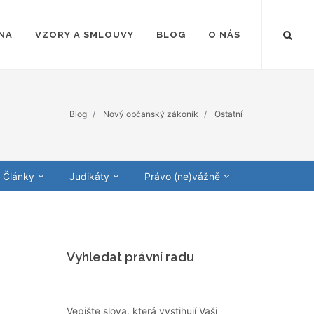
NA
VZORY A SMLOUVY
BLOG
O NÁS
Blog
Nový občanský zákoník
Ostatní
Články
Judikáty
Právo (ne)vážně
Vyhledat právní radu
Vepište slova, která vystihují Vaši