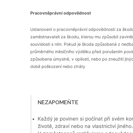
Pracovněprávní odpovědnost
Ustanovení o pracovněprávní odpovědnosti za ško
zaměstnavateli za škodu, kterou mu způsobil zavině
souvislosti s ním. Pokud je škoda způsobená z ned
průměrného měsíčního výdělku před porušením povinno
způsobena úmyslně, v opilosti, nebo po zneužití jiný
době poškození nebo ztráty
NEZAPOMEŇTE
Každý je povinen si počínat při svém k
životě, zdraví nebo na vlastnictví jiného.