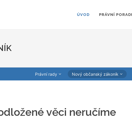
ÚVOD
PRÁVNÍ PORAD
NÍK
Právní rady
Nový občanský zákoník
odložené věci neručíme