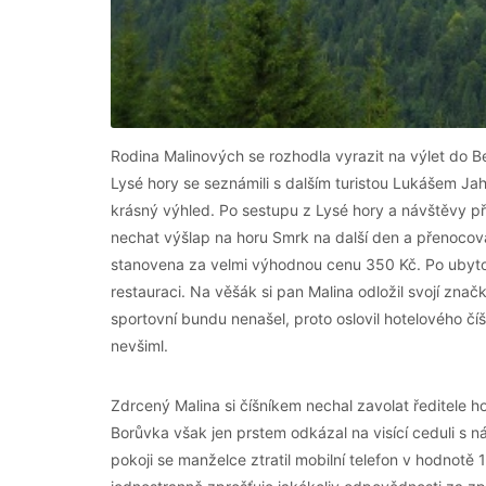
Rodina Malinových se rozhodla vyrazit na výlet do Be
Lysé hory se seznámili s dalším turistou Lukášem Jaho
krásný výhled. Po sestupu z Lysé hory a návštěvy př
nechat výšlap na horu Smrk na další den a přenocova
stanovena za velmi výhodnou cenu 350 Kč. Po ubytov
restauraci. Na věšák si pan Malina odložil svojí zna
sportovní bundu nenašel, proto oslovil hotelového číš
nevšiml.
Zdrcený Malina si číšníkem nechal zavolat ředitele 
Borůvka však jen prstem odkázal na visící ceduli s 
pokoji se manželce ztratil mobilní telefon v hodnotě