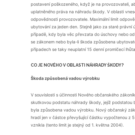
postavení poškozeného, když je na provozovateli, a
uplatněného práva na náhradu škody. V oblasti vnes
odpovědnosti provozovatele. Maximální limit odpově
ubytování za jeden den. Stejně jako za staré právní 
případě, kdy byla věc převzata do úschovy nebo odm
se zákonem nebo byla-li škoda způsobena ubytova
případech se taky neuplatní 15 denní promlčecí lhůta
CO JE NOVÉHO V OBLASTI NÁHRADY ŠKODY?
Škoda způsobená vadou výrobku
V souvislosti s účinnosti Nového občanského zákoník
skutkovou podstatu náhrady škody, jejíž podstatou 
byla způsobena vadou výrobku. Nový občanský záko
hradí jen v částce převyšující částku vypočtenou 
vznikla (tento limit je stejný od 1. května 2004).